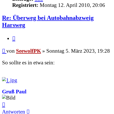
Registriert:
Montag 12. April 2010, 20:06
Re: Überweg bei Autobahnabzweig
Harsweg
Zitieren
Beitrag
von
SeewolfPK
»
Sonntag 5. März 2023, 19:28
So sollte es in etwa sein:
Gruß Paul
Nach
oben
Antworten