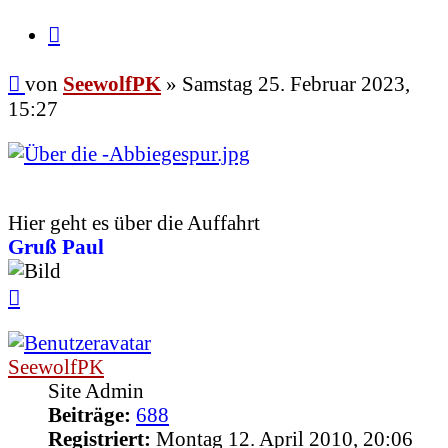
Zitieren
Beitrag
von
SeewolfPK
»
Samstag 25. Februar 2023,
15:27
Hier geht es über die Auffahrt
Gruß Paul
Nach
oben
SeewolfPK
Site Admin
Beiträge:
688
Registriert:
Montag 12. April 2010, 20:06