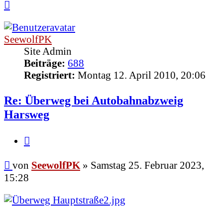
Nach
oben
SeewolfPK
Site Admin
Beiträge:
688
Registriert:
Montag 12. April 2010, 20:06
Re: Überweg bei Autobahnabzweig
Harsweg
Zitieren
Beitrag
von
SeewolfPK
»
Samstag 25. Februar 2023,
15:28