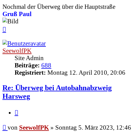
Nochmal der Überweg über die Hauptstraße
Gruß Paul
Nach
oben
SeewolfPK
Site Admin
Beiträge:
688
Registriert:
Montag 12. April 2010, 20:06
Re: Überweg bei Autobahnabzweig
Harsweg
Zitieren
Beitrag
von
SeewolfPK
»
Sonntag 5. März 2023, 12:46