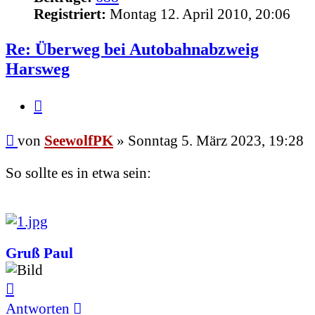
Registriert:
Montag 12. April 2010, 20:06
Re: Überweg bei Autobahnabzweig
Harsweg
Zitieren
Beitrag
von
SeewolfPK
»
Sonntag 5. März 2023, 19:28
So sollte es in etwa sein:
Gruß Paul
Nach
oben
Antworten