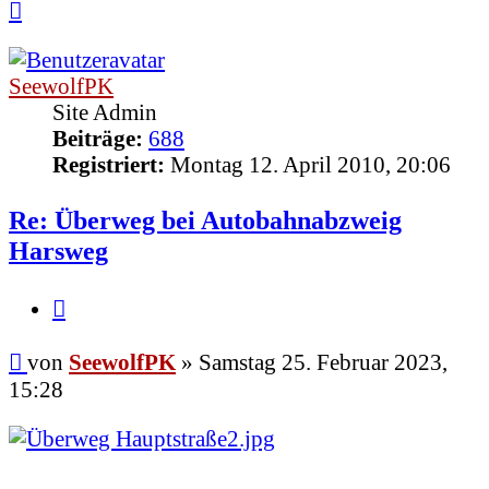
Nach
oben
SeewolfPK
Site Admin
Beiträge:
688
Registriert:
Montag 12. April 2010, 20:06
Re: Überweg bei Autobahnabzweig
Harsweg
Zitieren
Beitrag
von
SeewolfPK
»
Samstag 25. Februar 2023,
15:28