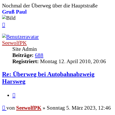
Nochmal der Überweg über die Hauptstraße
Gruß Paul
Nach
oben
SeewolfPK
Site Admin
Beiträge:
688
Registriert:
Montag 12. April 2010, 20:06
Re: Überweg bei Autobahnabzweig
Harsweg
Zitieren
Beitrag
von
SeewolfPK
»
Sonntag 5. März 2023, 12:46