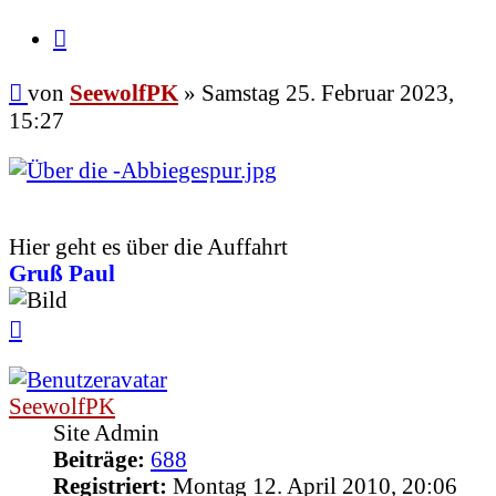
Zitieren
Beitrag
von
SeewolfPK
»
Samstag 25. Februar 2023,
15:27
Hier geht es über die Auffahrt
Gruß Paul
Nach
oben
SeewolfPK
Site Admin
Beiträge:
688
Registriert:
Montag 12. April 2010, 20:06