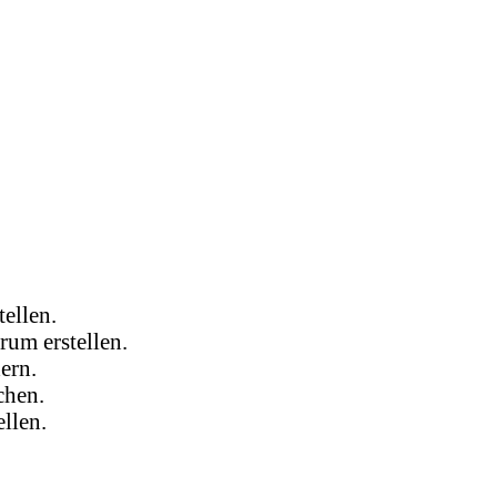
ellen.
um erstellen.
ern.
chen.
llen.