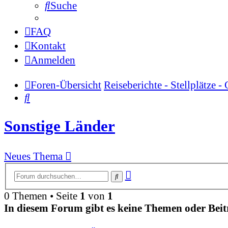
Suche
FAQ
Kontakt
Anmelden
Foren-Übersicht
Reiseberichte - Stellplätze 
Suche
Sonstige Länder
Neues Thema
Erweiterte
Suche
Suche
0 Themen • Seite
1
von
1
In diesem Forum gibt es keine Themen oder Beit