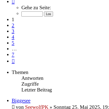
Seite
1
Gehe zu Seite:
von
7
1
2
3
4
5
…
7
Nächste
Themen
Antworten
Zugriffe
Letzter Beitrag
Biggesee
von
SeewolfPK
»
Sonntag 25. Mai 2025, 19