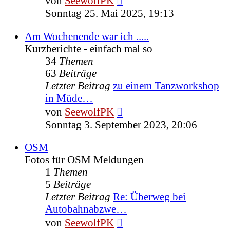
von
SeewolfPK
Beitrag
Sonntag 25. Mai 2025, 19:13
Am Wochenende war ich .....
Kurzberichte - einfach mal so
34
Themen
63
Beiträge
Letzter Beitrag
zu einem Tanzworkshop
in Müde…
Neuester
von
SeewolfPK
Beitrag
Sonntag 3. September 2023, 20:06
OSM
Fotos für OSM Meldungen
1
Themen
5
Beiträge
Letzter Beitrag
Re: Überweg bei
Autobahnabzwe…
Neuester
von
SeewolfPK