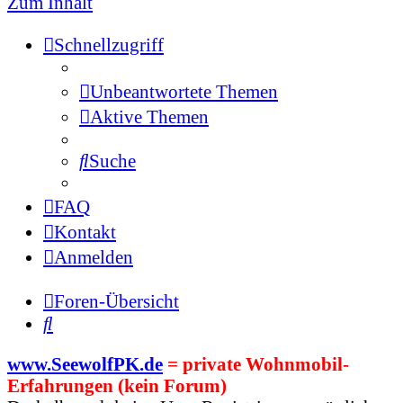
Zum Inhalt
Schnellzugriff
Unbeantwortete Themen
Aktive Themen
Suche
FAQ
Kontakt
Anmelden
Foren-Übersicht
Suche
www.SeewolfPK.de
= private Wohnmobil-
Erfahrungen (kein Forum)