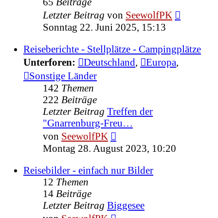
65
Beiträge
Neuester
Letzter Beitrag
von
SeewolfPK
Beitrag
Sonntag 22. Juni 2025, 15:13
Reiseberichte - Stellplätze - Campingplätze
Unterforen:
Deutschland
,
Europa
,
Sonstige Länder
142
Themen
222
Beiträge
Letzter Beitrag
Treffen der
"Gnarrenburg-Freu…
Neuester
von
SeewolfPK
Beitrag
Montag 28. August 2023, 10:20
Reisebilder - einfach nur Bilder
12
Themen
14
Beiträge
Letzter Beitrag
Biggesee
Neuester