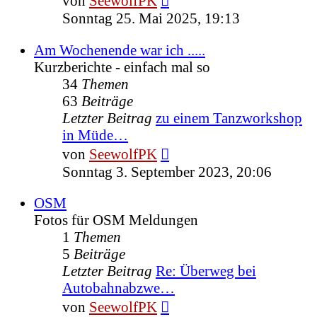
von
SeewolfPK
Beitrag
Sonntag 25. Mai 2025, 19:13
Am Wochenende war ich .....
Kurzberichte - einfach mal so
34
Themen
63
Beiträge
Letzter Beitrag
zu einem Tanzworkshop
in Müde…
Neuester
von
SeewolfPK
Beitrag
Sonntag 3. September 2023, 20:06
OSM
Fotos für OSM Meldungen
1
Themen
5
Beiträge
Letzter Beitrag
Re: Überweg bei
Autobahnabzwe…
Neuester
von
SeewolfPK