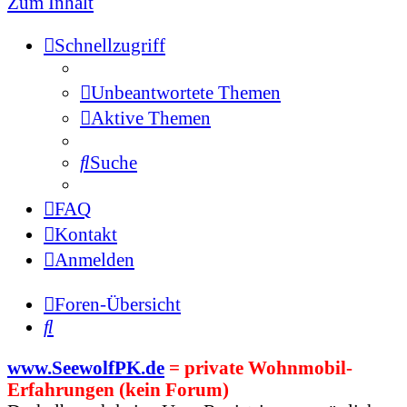
Zum Inhalt
Schnellzugriff
Unbeantwortete Themen
Aktive Themen
Suche
FAQ
Kontakt
Anmelden
Foren-Übersicht
Suche
www.SeewolfPK.de
= private Wohnmobil-
Erfahrungen (kein Forum)