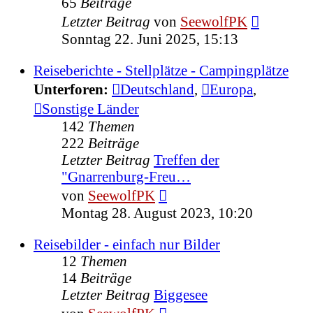
65
Beiträge
Neuester
Letzter Beitrag
von
SeewolfPK
Beitrag
Sonntag 22. Juni 2025, 15:13
Reiseberichte - Stellplätze - Campingplätze
Unterforen:
Deutschland
,
Europa
,
Sonstige Länder
142
Themen
222
Beiträge
Letzter Beitrag
Treffen der
"Gnarrenburg-Freu…
Neuester
von
SeewolfPK
Beitrag
Montag 28. August 2023, 10:20
Reisebilder - einfach nur Bilder
12
Themen
14
Beiträge
Letzter Beitrag
Biggesee
Neuester