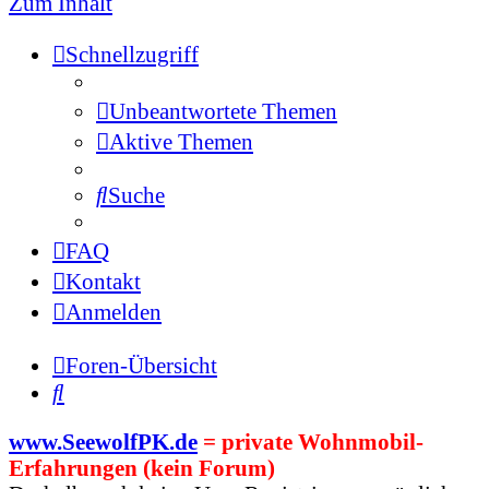
Zum Inhalt
Schnellzugriff
Unbeantwortete Themen
Aktive Themen
Suche
FAQ
Kontakt
Anmelden
Foren-Übersicht
Suche
www.SeewolfPK.de
= private Wohnmobil-
Erfahrungen (kein Forum)