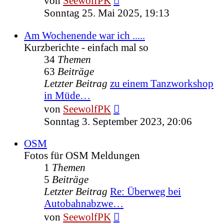
von
SeewolfPK
Beitrag
Sonntag 25. Mai 2025, 19:13
Am Wochenende war ich .....
Kurzberichte - einfach mal so
34
Themen
63
Beiträge
Letzter Beitrag
zu einem Tanzworkshop
in Müde…
Neuester
von
SeewolfPK
Beitrag
Sonntag 3. September 2023, 20:06
OSM
Fotos für OSM Meldungen
1
Themen
5
Beiträge
Letzter Beitrag
Re: Überweg bei
Autobahnabzwe…
Neuester
von
SeewolfPK