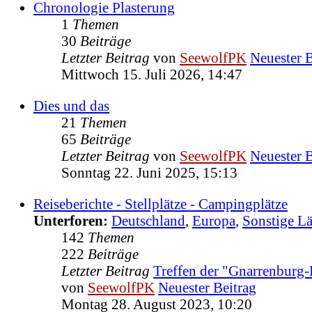
Chronologie Plasterung
1
Themen
30
Beiträge
Letzter Beitrag
von
SeewolfPK
Neuester B
Mittwoch 15. Juli 2026, 14:47
Dies und das
21
Themen
65
Beiträge
Letzter Beitrag
von
SeewolfPK
Neuester B
Sonntag 22. Juni 2025, 15:13
Reiseberichte - Stellplätze - Campingplätze
Unterforen:
Deutschland
,
Europa
,
Sonstige L
142
Themen
222
Beiträge
Letzter Beitrag
Treffen der "Gnarrenburg
von
SeewolfPK
Neuester Beitrag
Montag 28. August 2023, 10:20