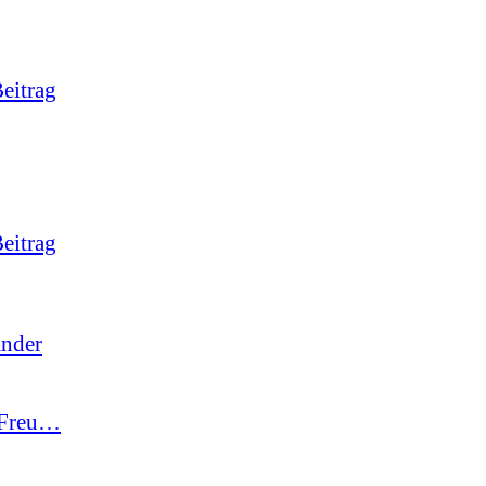
eitrag
eitrag
änder
-Freu…