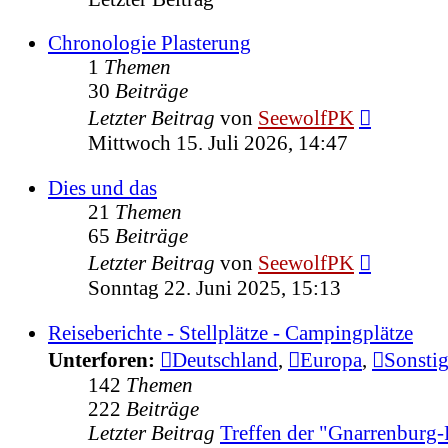
Chronologie Plasterung
1
Themen
30
Beiträge
Neuester
Letzter Beitrag
von
SeewolfPK
Beitrag
Mittwoch 15. Juli 2026, 14:47
Dies und das
21
Themen
65
Beiträge
Neuester
Letzter Beitrag
von
SeewolfPK
Beitrag
Sonntag 22. Juni 2025, 15:13
Reiseberichte - Stellplätze - Campingplätze
Unterforen:
Deutschland
,
Europa
,
Sonsti
142
Themen
222
Beiträge
Letzter Beitrag
Treffen der "Gnarrenburg