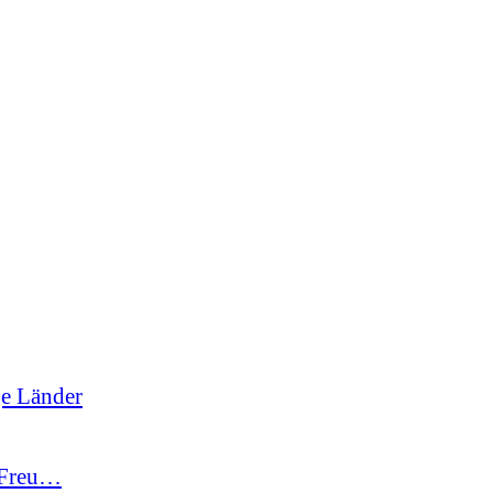
ge Länder
-Freu…