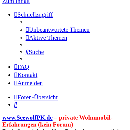
Zum Inhalt
Schnellzugriff
Unbeantwortete Themen
Aktive Themen
Suche
FAQ
Kontakt
Anmelden
Foren-Übersicht
Suche
www.SeewolfPK.de
= private Wohnmobil-
Erfahrungen (kein Forum)