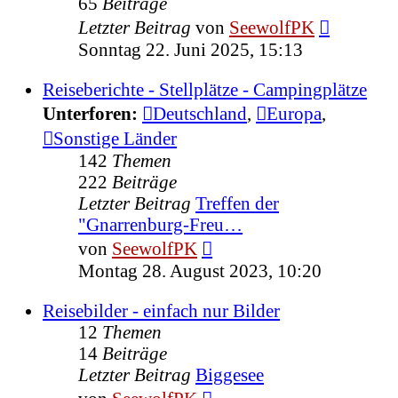
65
Beiträge
Neuester
Letzter Beitrag
von
SeewolfPK
Beitrag
Sonntag 22. Juni 2025, 15:13
Reiseberichte - Stellplätze - Campingplätze
Unterforen:
Deutschland
,
Europa
,
Sonstige Länder
142
Themen
222
Beiträge
Letzter Beitrag
Treffen der
"Gnarrenburg-Freu…
Neuester
von
SeewolfPK
Beitrag
Montag 28. August 2023, 10:20
Reisebilder - einfach nur Bilder
12
Themen
14
Beiträge
Letzter Beitrag
Biggesee
Neuester