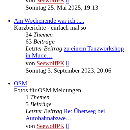
von
SeewolfPK
Beitrag
Sonntag 25. Mai 2025, 19:13
Am Wochenende war ich .....
Kurzberichte - einfach mal so
34
Themen
63
Beiträge
Letzter Beitrag
zu einem Tanzworkshop
in Müde…
Neuester
von
SeewolfPK
Beitrag
Sonntag 3. September 2023, 20:06
OSM
Fotos für OSM Meldungen
1
Themen
5
Beiträge
Letzter Beitrag
Re: Überweg bei
Autobahnabzwe…
Neuester
von
SeewolfPK