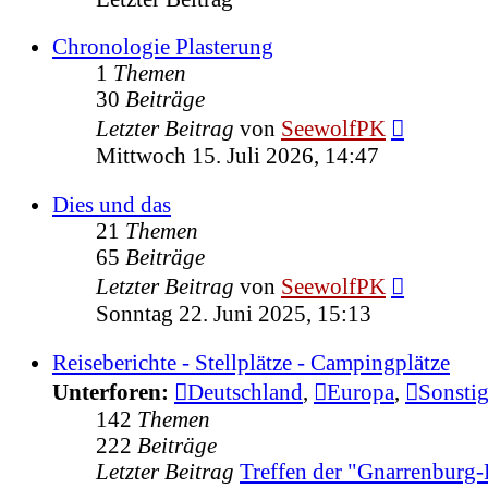
Chronologie Plasterung
1
Themen
30
Beiträge
Neuester
Letzter Beitrag
von
SeewolfPK
Beitrag
Mittwoch 15. Juli 2026, 14:47
Dies und das
21
Themen
65
Beiträge
Neuester
Letzter Beitrag
von
SeewolfPK
Beitrag
Sonntag 22. Juni 2025, 15:13
Reiseberichte - Stellplätze - Campingplätze
Unterforen:
Deutschland
,
Europa
,
Sonsti
142
Themen
222
Beiträge
Letzter Beitrag
Treffen der "Gnarrenburg