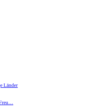
ge Länder
-Freu…