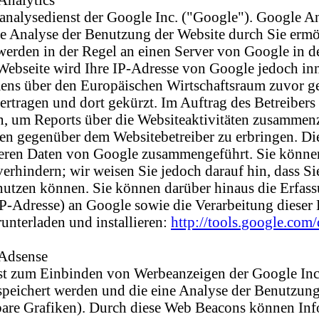
nalysedienst der Google Inc. ("Google"). Google An
e Analyse der Benutzung der Website durch Sie ermö
werden in der Regel an einen Server von Google in d
Webseite wird Ihre IP-Adresse von Google jedoch in
ns über den Europäischen Wirtschaftsraum zuvor gek
rtragen und dort gekürzt. Im Auftrag des Betreibers
, um Reports über die Websiteaktivitäten zusammen
gen gegenüber dem Websitebetreiber zu erbringen. 
nderen Daten von Google zusammengeführt. Sie könne
rhindern; wir weisen Sie jedoch darauf hin, dass Sie
utzen können. Sie können darüber hinaus die Erfass
P-Adresse) an Google sowie die Verarbeitung dieser 
nterladen und installieren:
http://tools.google.com
 Adsense
st zum Einbinden von Werbeanzeigen der Google Inc
speichert werden und die eine Analyse der Benutzun
are Grafiken). Durch diese Web Beacons können Inf