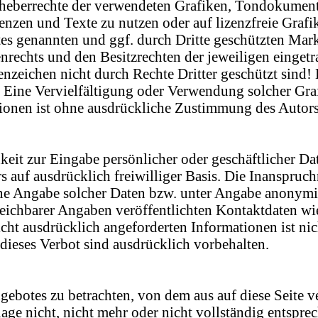
e Urheberrechte der verwendeten Grafiken, Tondokume
uenzen und Texte zu nutzen oder auf lizenzfreie Gr
otes genannten und ggf. durch Dritte geschützten Ma
rechts und den Besitzrechten der jeweiligen einget
nzeichen nicht durch Rechte Dritter geschützt sind! 
ten. Eine Vervielfältigung oder Verwendung solcher 
ionen ist ohne ausdrückliche Zustimmung des Autors n
keit zur Eingabe persönlicher oder geschäftlicher Da
ers auf ausdrücklich freiwilliger Basis. Die Inanspr
ne Angabe solcher Daten bzw. unter Angabe anonymisi
ichbarer Angaben veröffentlichten Kontaktdaten wi
t ausdrücklich angeforderten Informationen ist nicht
ieses Verbot sind ausdrücklich vorbehalten.
angebotes zu betrachten, von dem aus auf diese Seite 
ge nicht, nicht mehr oder nicht vollständig entsprech