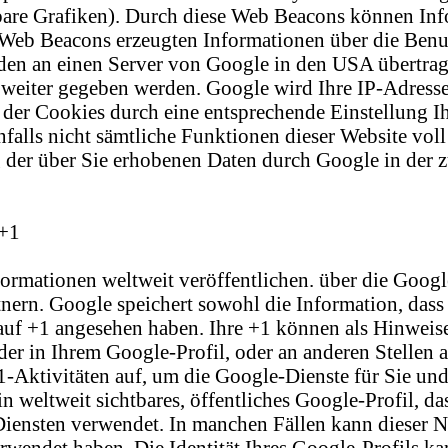
are Grafiken). Durch diese Web Beacons können Inf
Web Beacons erzeugten Informationen über die Benutz
en an einen Server von Google in den USA übertrage
eiter gegeben werden. Google wird Ihre IP-Adresse 
 der Cookies durch eine entsprechende Einstellung I
enfalls nicht sämtliche Funktionen dieser Website v
ng der über Sie erhobenen Daten durch Google in der
 +1
ormationen weltweit veröffentlichen. über die Googl
nern. Google speichert sowohl die Information, dass 
n auf +1 angesehen haben. Ihre +1 können als Hinwe
er in Ihrem Google-Profil, oder an anderen Stellen 
1-Aktivitäten auf, um die Google-Dienste für Sie un
n weltweit sichtbares, öffentliches Google-Profil, d
Diensten verwendet. In manchen Fällen kann dieser 
wendet haben. Die Identität Ihres Google-Profils ka