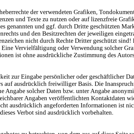
e Urheberrechte der verwendeten Grafiken, Tondokume
uenzen und Texte zu nutzen oder auf lizenzfreie Gr
otes genannten und ggf. durch Dritte geschützten Ma
rechts und den Besitzrechten der jeweiligen einget
nzeichen nicht durch Rechte Dritter geschützt sind! 
ten. Eine Vervielfältigung oder Verwendung solcher 
ionen ist ohne ausdrückliche Zustimmung des Autors n
keit zur Eingabe persönlicher oder geschäftlicher Da
ers auf ausdrücklich freiwilliger Basis. Die Inanspr
ne Angabe solcher Daten bzw. unter Angabe anonymisi
ichbarer Angaben veröffentlichten Kontaktdaten wi
t ausdrücklich angeforderten Informationen ist nicht
ieses Verbot sind ausdrücklich vorbehalten.
angebotes zu betrachten, von dem aus auf diese Seite 