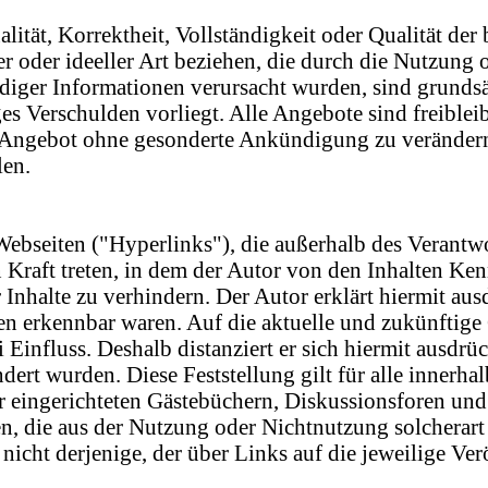
ität, Korrektheit, Vollständigkeit oder Qualität der
er oder ideeller Art beziehen, die durch die Nutzun
diger Informationen verursacht wurden, sind grundsät
ges Verschulden vorliegt. Alle Angebote sind freible
e Angebot ohne gesonderte Ankündigung zu verändern
len.
Webseiten ("Hyperlinks"), die außerhalb des Verantw
n Kraft treten, in dem der Autor von den Inhalten Ke
 Inhalte zu verhindern. Der Autor erklärt hiermit au
ten erkennbar waren. Auf die aktuelle und zukünftige 
 Einfluss. Deshalb distanziert er sich hiermit ausdrüc
dert wurden. Diese Feststellung gilt für alle innerha
eingerichteten Gästebüchern, Diskussionsforen und Ma
n, die aus der Nutzung oder Nichtnutzung solcherart 
nicht derjenige, der über Links auf die jeweilige Ver