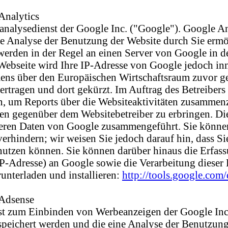
Analytics
nalysedienst der Google Inc. ("Google"). Google An
e Analyse der Benutzung der Website durch Sie ermö
werden in der Regel an einen Server von Google in d
Webseite wird Ihre IP-Adresse von Google jedoch in
ns über den Europäischen Wirtschaftsraum zuvor gek
rtragen und dort gekürzt. Im Auftrag des Betreibers
, um Reports über die Websiteaktivitäten zusammen
gen gegenüber dem Websitebetreiber zu erbringen. 
nderen Daten von Google zusammengeführt. Sie könne
rhindern; wir weisen Sie jedoch darauf hin, dass Sie
utzen können. Sie können darüber hinaus die Erfass
P-Adresse) an Google sowie die Verarbeitung dieser 
nterladen und installieren:
http://tools.google.com
 Adsense
st zum Einbinden von Werbeanzeigen der Google Inc
speichert werden und die eine Analyse der Benutzun